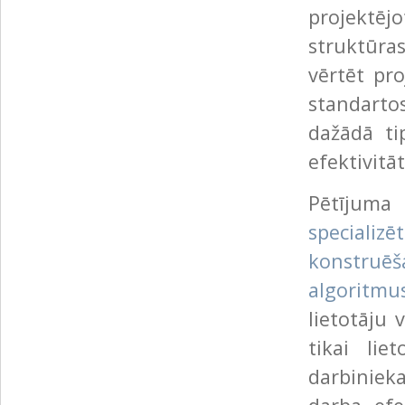
projektēj
struktūra
vērtēt pr
standart
dažādā ti
efektivitāt
Pētīju
specializ
konstruē
algoritmu
lietotāju 
tikai lie
darbiniek