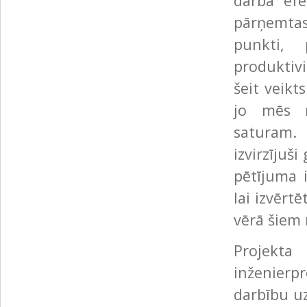
darba efe
pārņemtas
punkti, 
produktiv
šeit veikt
jo mēs 
saturam.
izvirzījuš
pētījuma 
lai izvērt
vērā šiem 
Projekta
inženierpr
darbību uz