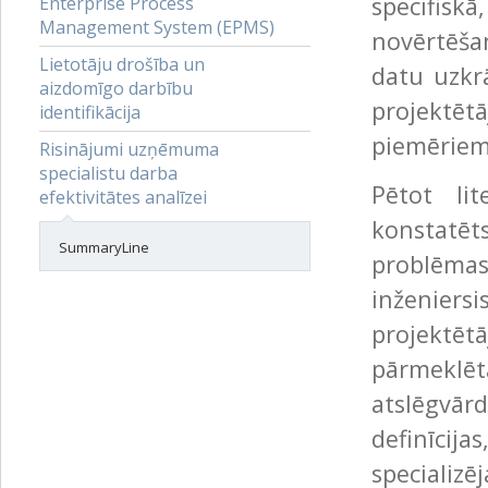
specifisk
Enterprise Process
Management System (EPMS)
novērtēša
Lietotāju drošība un
datu uzkr
aizdomīgo darbību
projektēt
identifikācija
piemēriem
Risinājumi uzņēmuma
specialistu darba
Pētot li
efektivitātes analīzei
konstatēt
SummaryLine
problēmas
inženie
projektētā
pārmeklē
atslēgvā
definīcij
speciali