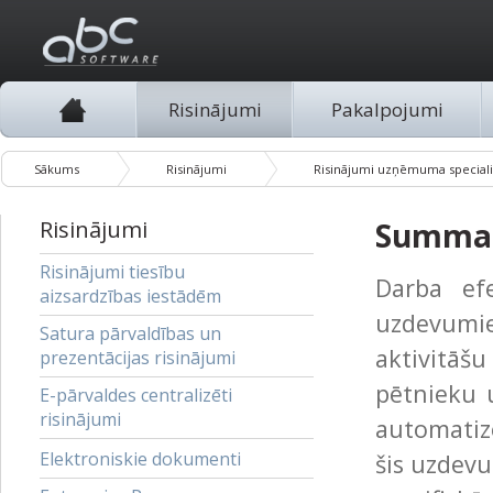
Risinājumi
Pakalpojumi
Sākums
Risinājumi
Risinājumi uzņēmuma specialist
Risinājumi
Summar
Risinājumi tiesību
Darba efe
aizsardzības iestādēm
uzdevum
Satura pārvaldības un
aktivitāš
prezentācijas risinājumi
pētnieku 
E-pārvaldes centralizēti
risinājumi
automatiz
Elektroniskie dokumenti
šis uzdevu