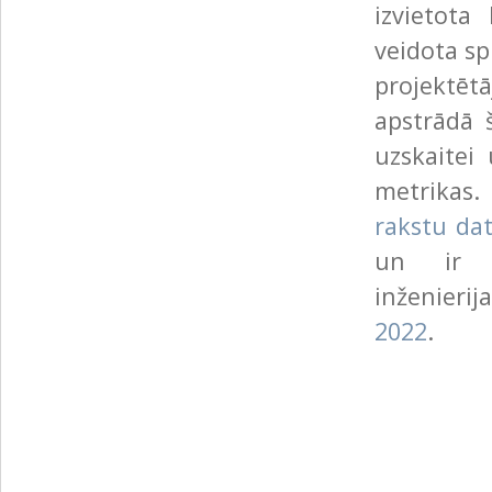
izvietota
veidota sp
projektēt
apstrādā 
uzskaitei
metrikas.
rakstu da
un ir pr
inženieri
2022
.