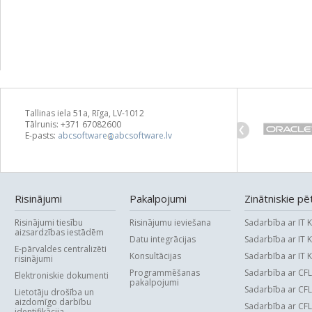
Tallinas iela 51a, Rīga, LV-1012
Tālrunis: +371 67082600
E-pasts:
abcsoftware
abcsoftware.lv
Risinājumi
Pakalpojumi
Zinātniskie pē
Risinājumi tiesību
Risinājumu ieviešana
Sadarbība ar IT 
aizsardzības iestādēm
Datu integrācijas
Sadarbība ar IT 
E-pārvaldes centralizēti
Konsultācijas
Sadarbība ar IT 
risinājumi
Programmēšanas
Sadarbība ar CF
Elektroniskie dokumenti
pakalpojumi
Sadarbība ar CF
Lietotāju drošība un
aizdomīgo darbību
Sadarbība ar CF
identifikācija